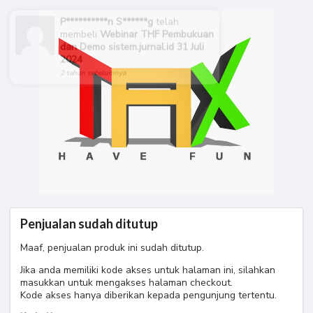
P**********n S******g
telah
membeli
Webinar THF Pembukuan
dan Demo sistem.jurnal.id 31 Juli
2024
2 tahun sebelumnya
Penjualan sudah ditutup
Maaf, penjualan produk ini sudah ditutup.
Jika anda memiliki kode akses untuk halaman ini, silahkan
masukkan untuk mengakses halaman checkout.
Kode akses hanya diberikan kepada pengunjung tertentu.