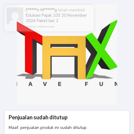
F*****n M******g
telah membeli
Edukasi Pajak 103 20 November
2024 Paket ber 2
1 tahun sebelumnya
Penjualan sudah ditutup
Maaf, penjualan produk ini sudah ditutup.