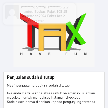
J********o S****n T*******o
telah
membeli
Edukasi Pajak 103 18
September 2024 Paket ber 2
1 tahun sebelumnya
Penjualan sudah ditutup
Maaf, penjualan produk ini sudah ditutup.
Jika anda memiliki kode akses untuk halaman ini, silahkan
masukkan untuk mengakses halaman checkout.
Kode akses hanya diberikan kepada pengunjung tertentu.